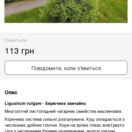
Очікується
113 грн
Повідомити, коли з'явиться
Опис
Ligustrum vulgare - Бирючина звичайна
Многолітній листопадний чагарник сімейства маслинових.
Коренева система сильно розгалужена. Кущ складається з
численних дрібних гілочок. Кора на зрілих гілках жовтувато-
сіра з численними бурими чечевичками, молоді пагони