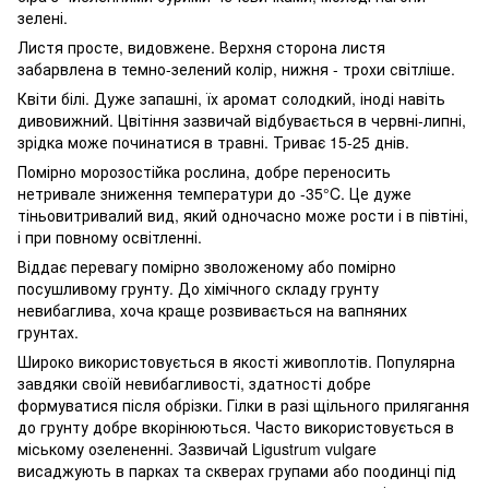
зелені.
Листя просте, видовжене. Верхня сторона листя
забарвлена ​​в темно-зелений колір, нижня - трохи світліше.
Квіти білі. Дуже запашні, їх аромат солодкий, іноді навіть
дивовижний. Цвітіння зазвичай відбувається в червні-липні,
зрідка може починатися в травні. Триває 15-25 днів.
Помірно морозостійка рослина, добре переносить
нетривале зниження температури до -35°C. Це дуже
тіньовитривалий вид, який одночасно може рости і в півтіні,
і при повному освітленні.
Віддає перевагу помірно зволоженому або помірно
посушливому грунту. До хімічного складу грунту
невибаглива, хоча краще розвивається на вапняних
грунтах.
Широко використовується в якості живоплотів. Популярна
завдяки своїй невибагливості, здатності добре
формуватися після обрізки. Гілки в разі щільного прилягання
до грунту добре вкорінюються. Часто використовується в
міському озелененні. Зазвичай Ligustrum vulgare
висаджують в парках та скверах групами або поодинці під