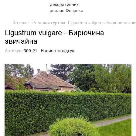
Каталог
Рослини гуртом
Ligustrum vulgare - Бирючина зв
Ligustrum vulgare - Бирючина
звичайна
Артикул:
300-21
Написати відгук