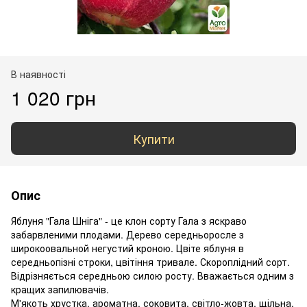
В наявності
1 020 грн
Купити
Опис
Яблуня "Гала Шніга" - це клон сорту Гала з яскраво
забарвленими плодами. Дерево середньоросле з
широкоовальной негустий кроною. Цвіте яблуня в
середньопізні строки, цвітіння тривале. Скороплідний сорт.
Відрізняється середньою силою росту. Вважається одним з
кращих запилювачів.
М'якоть хрустка, ароматна, соковита, світло-жовта, щільна,