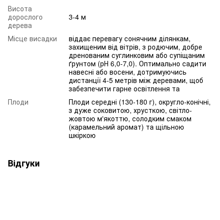
Висота
дорослого
3-4 м
дерева
Місце висадки
віддає перевагу сонячним ділянкам,
захищеним від вітрів, з родючим, добре
дренованим суглинковим або супіщаним
ґрунтом (рН 6,0-7,0). Оптимально садити
навесні або восени, дотримуючись
дистанції 4-5 метрів між деревами, щоб
забезпечити гарне освітлення та
Плоди
Плоди середні (130-180 г), округло-конічні,
з дуже соковитою, хрусткою, світло-
жовтою м'якоттю, солодким смаком
(карамельний аромат) та щільною
шкіркою
Відгуки