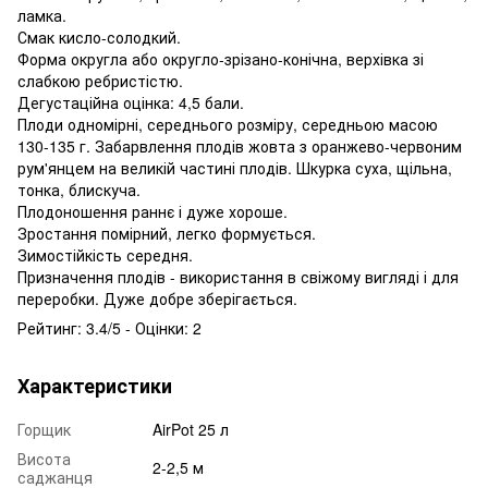
ламка.
Смак кисло-солодкий.
Форма округла або округло-зрізано-конічна, верхівка зі
слабкою ребристістю.
Дегустаційна оцінка: 4,5 бали.
Плоди одномірні, середнього розміру, середньою масою
130-135 г. Забарвлення плодів жовта з оранжево-червоним
рум'янцем на великій частині плодів. Шкурка суха, щільна,
тонка, блискуча.
Плодоношення раннє і дуже хороше.
Зростання помірний, легко формується.
Зимостійкість середня.
Призначення плодів - використання в свіжому вигляді і для
переробки. Дуже добре зберігається.
Рейтинг: 3.4/5 - Оцінки: 2
Характеристики
Горщик
AirPot 25 л
Висота
2-2,5 м
саджанця