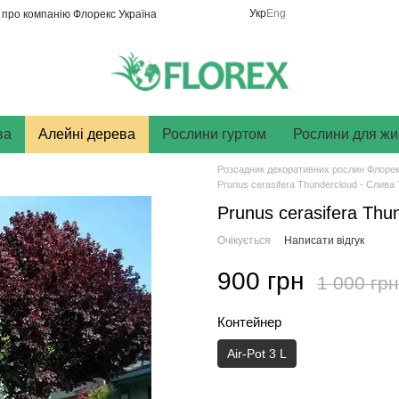
Укр
Eng
и про компанію Флорекс Україна
ва
Алейні дерева
Рослини гуртом
Рослини для жи
Розсадник декоративних рослин Флорек
Prunus cerasifera Thundercloud - Слива
Prunus cerasifera Thu
Очікується
Написати відгук
900 грн
1 000 грн
Контейнер
Air-Pot 3 L