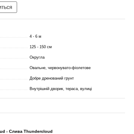
иться
4 - 6 м
125 - 150 см
Округла
Овальне, червонувато-фіолетове
Добре дренований грунт
Внутрішній дворик, тераса, вулиці
oud - Слива Thundercloud