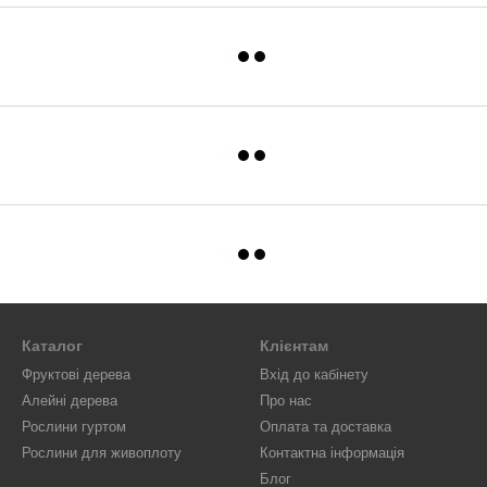
Каталог
Клієнтам
Фруктові дерева
Вхід до кабінету
Алейні дерева
Про нас
Рослини гуртом
Оплата та доставка
Рослини для живоплоту
Контактна інформація
Блог