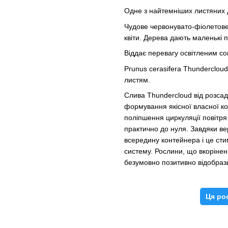
Одне з найтемніших листяних 
Чудове червонувато-фіолетове 
квіти. Дерева дають маленькі п
Віддає перевагу освітленим с
Prunus cerasifera Thunderclou
листям.
Слива Thundercloud від розса
формування якісної власної ко
поліпшення циркуляції повітря
практично до нуля. Завдяки ве
всередину контейнера і це ст
систему. Рослини, що вкорінен
безумовно позитивно відобраз
Ця ро