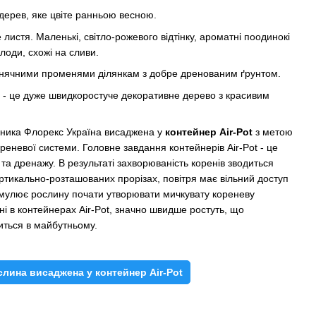
дерев, яке цвіте ранньою весною.
листя. Маленькі, світло-рожевого відтінку, ароматні поодинокі
лоди, схожі на сливи.
онячними променями ділянкам з добре дренованим ґрунтом.
d - це дуже швидкоростуче декоративне дерево з красивим
дника Флорекс Україна висаджена у
контейнер Air-Pot
з метою
реневої системи. Головне завдання контейнерів Air-Pot - це
 та дренажу. В результаті захворюваність коренів зводиться
ртикально-розташованих прорізах, повітря має вільний доступ
имулює рослину почати утворювати мичкувату кореневу
ні в контейнерах Air-Pot, значно швидше ростуть, що
иться в майбутньому.
слина висаджена у контейнер Air-Pot