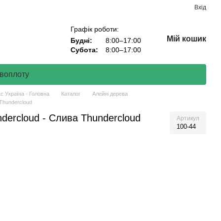
Вхід
Графік роботи:
Мій кошик
Будні:
8:00–17:00
Субота:
8:00–17:00
воплоту
с Україна - Головна
Каталог
Алейні дерева
 Thundercloud
ndercloud - Слива Thundercloud
Артикул
100-44