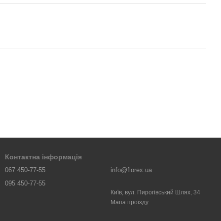
Контактна інформація
067 450-77-55
info@florex.ua
095 450-77-55
Київ, вул. Пирогівський Шлях, 34
Мапа проїзду