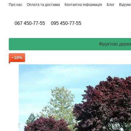
Перейти до основного контенту
Про нас
Оплата та доставка
Контактна інформація
Блог
Відгук
067 450-77-55
095 450-77-55
Фруктові дере
−10%