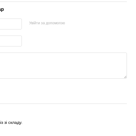
ар
Увійти за допомогою
з зі складу.