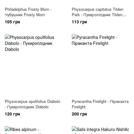
Philadelphus Frosty Morn -
Physocarpus capitatus Tilden
Чубушник Frosty Morn
Park - Пухироплідник Tilden
Park
105 грн
113 грн
Physocarpus opulifolius Diabolo
Pyracantha Firelight - Піраканта
- Пухироплідник Diabolo
Firelight
120 грн
200 грн