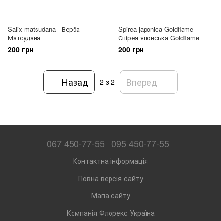
Salix matsudana - Верба
Spirea japonica Goldflame -
Матсудана
Спірея японська Goldflame
200 грн
200 грн
Назад
Вперед
2
з 2
067 450-77-55
095 450-77-55
Контактна інформація
Повна версія сайту
Мапа сайту
Компанія Флорекс Україна