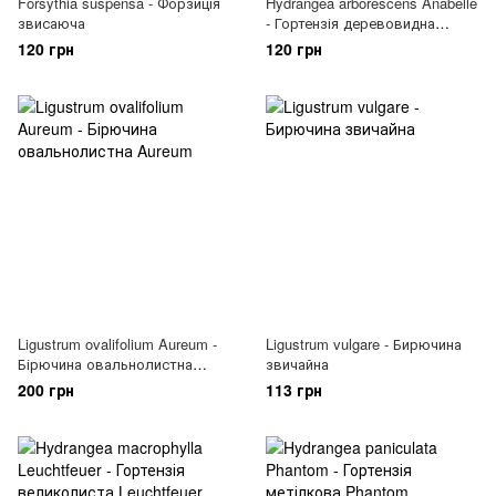
Forsythia suspensa - Форзиція
Hydrangea arborescens Anabelle
звисаюча
- Гортензія деревовидна
Anabelle
120 грн
120 грн
Ligustrum ovalifolium Aureum -
Ligustrum vulgare - Бирючина
Бірючина овальнолистна
звичайна
Aureum
200 грн
113 грн