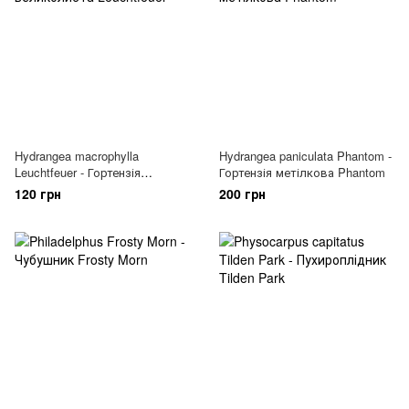
Hydrangea macrophylla
Hydrangea paniculata Phantom -
Leuchtfeuer - Гортензія
Гортензія метілкова Phantom
великолиста Leuchtfeuer
120 грн
200 грн